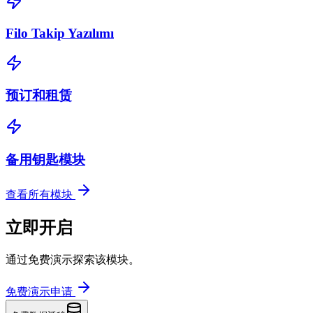
Filo Takip Yazılımı
预订和租赁
备用钥匙模块
查看所有模块
立即开启
通过免费演示探索该模块。
免费演示申请