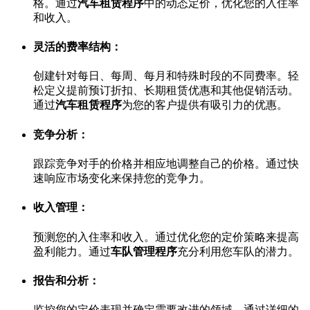
格。通过
汽车租赁程序
中的动态定价，优化您的入住率
和收入。
灵活的费率结构：
创建针对每日、每周、每月和特殊时段的不同费率。轻
松定义提前预订折扣、长期租赁优惠和其他促销活动。
通过
汽车租赁程序
为您的客户提供有吸引力的优惠。
竞争分析：
跟踪竞争对手的价格并相应地调整自己的价格。通过快
速响应市场变化来保持您的竞争力。
收入管理：
预测您的入住率和收入。通过优化您的定价策略来提高
盈利能力。通过
车队管理程序
充分利用您车队的潜力。
报告和分析：
监控您的定价表现并确定需要改进的领域。通过详细的