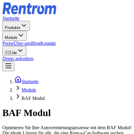
Startseite
Produkte
Module
Preise
Über uns
Blog
Kontakt
🇩🇪
de
Demo anfordern
Startseite
Module
BAF Modul
BAF Modul
Optimieren Sie Ihre Autovermietungsprozesse mit dem BAF Modul!
Die ideale Lösung für alle, die eine Rent-a-Car-Software suchen.