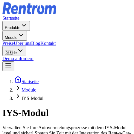
Startseite
Produkte
Module
Preise
Über uns
Blog
Kontakt
🇩🇪
de
Demo anfordern
Startseite
Module
IYS-Modul
IYS-Modul
Verwalten Sie Ihre Autovermietungsprozesse mit dem IYS-Modul
legal und sicher! Sparen Sie Zeit mit der Integration des Rent-a-Car-