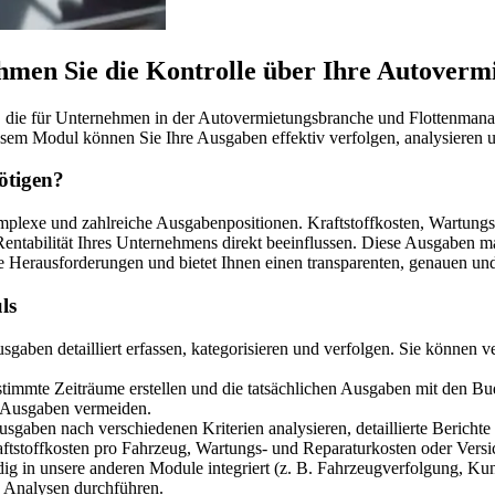
en Sie die Kontrolle über Ihre Autoverm
ie für Unternehmen in der Autovermietungsbranche und Flottenmanage
iesem Modul können Sie Ihre Ausgaben effektiv verfolgen, analysieren 
ötigen?
lexe und zahlreiche Ausgabenpositionen. Kraftstoffkosten, Wartungs-
ntabilität Ihres Unternehmens direkt beeinflussen. Diese Ausgaben manu
 Herausforderungen und bietet Ihnen einen transparenten, genauen und 
ls
sgaben detailliert erfassen, kategorisieren und verfolgen. Sie können 
immte Zeiträume erstellen und die tatsächlichen Ausgaben mit den B
e Ausgaben vermeiden.
sgaben nach verschiedenen Kriterien analysieren, detaillierte Berichte 
raftstoffkosten pro Fahrzeug, Wartungs- und Reparaturkosten oder Vers
g in unsere anderen Module integriert (z. B. Fahrzeugverfolgung, Kun
e Analysen durchführen.