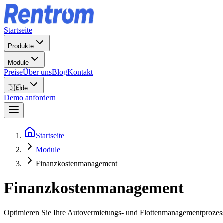
Startseite
Produkte
Module
Preise
Über uns
Blog
Kontakt
🇩🇪
de
Demo anfordern
Startseite
Module
Finanzkostenmanagement
Finanzkostenmanagement
Optimieren Sie Ihre Autovermietungs- und Flottenmanagementprozess